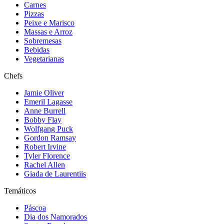
Carnes
Pizzas
Peixe e Marisco
Massas e Arroz
Sobremesas
Bebidas
Vegetarianas
Chefs
Jamie Oliver
Emeril Lagasse
Anne Burrell
Bobby Flay
Wolfgang Puck
Gordon Ramsay
Robert Irvine
Tyler Florence
Rachel Allen
Giada de Laurentiis
Temáticos
Páscoa
Dia dos Namorados