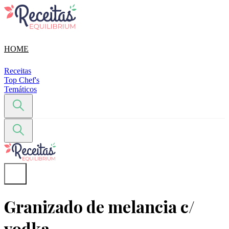
HOME
Receitas
Top Chef's
Temáticos
Granizado de melancia c/
vodka